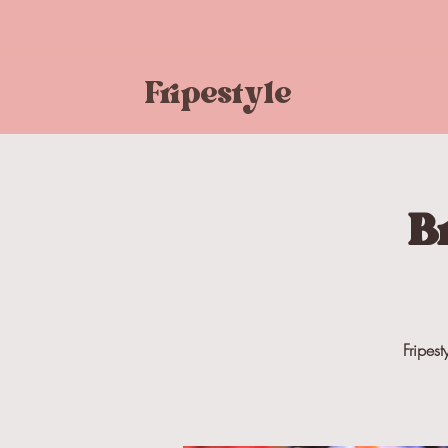
Fripestyle
B
Fripest