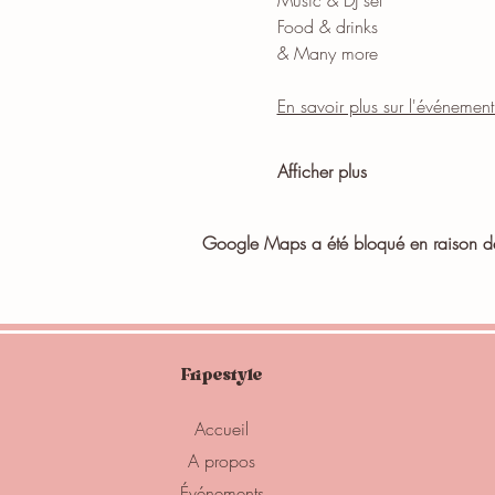
Music & DJ set
Food & drinks
& Many more
En savoir plus sur l'événeme
Afficher plus
Google Maps a été bloqué en raison de 
Fripestyle
Accueil
A propos
Événements