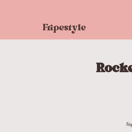
Fripestyle
Rocke