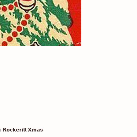
𝗸𝗲𝗿𝗶𝗹𝗹 𝗫𝗺𝗮𝘀 