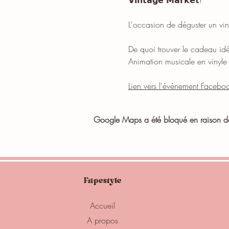
𝗩𝗶𝗻𝘁𝗮𝗴𝗲 𝗠𝗮𝗿𝗸𝗲𝘁!
L'occasion de déguster un vin
De quoi trouver le cadeau idé
Animation musicale en vinyle 
Lien vers l'événement Facebo
Google Maps a été bloqué en raison de 
Fripestyle
Accueil
A propos